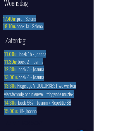
Woensdag
17.40u:
pre - Selena
18.10u:
boek 1a - Selena
Zaterdag
11.00u:
boek 1b - Joanna
11.30u:
boek 2 - Joanna
12.30u:
boek 3 - Joanna
13.00u:
b
oek 4 - Joanna
13.30u
Fiegeletje VIOOLORKEST we werken
vierstemmig aan nieuwe uitdagende muziek
14.30
u:
boek 567 - Joanna / Repetitie BB
15.00u:
BB- Joanna
Vanaf 15/02/2027