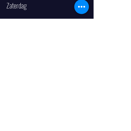
Zaterdag
11.00u:
boek 2/3 - Joanna
11.30u:
boek 3 - Joanna
boek 1b/2 - Emelie
12.00u:
boek 1a/b - Joanna
12.30u:
pre - Emelie
13.00u:
b
oek 4 - Emelie
boek 5/67 - Joanna
13.30u
Fiegeletje VIOOLORKEST we werken
vierstemmig aan nieuwe uitdagende muziek
14.30
u:
BB - Joanna
Individuele lessen in Sint-Niklaas,
Nieuwkerken, Stekene en Willebroek