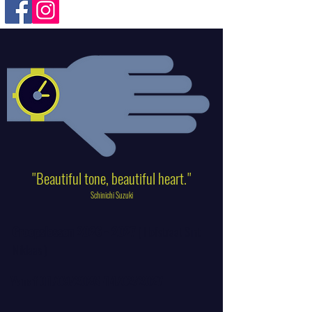
"Beautiful tone, beautiful heart."
Schinichi Suzuki
Groepslessen
2026 - 2027
( Hofstraat Sint-
Niklaas )
Vanaf 01/09/2026-14/02/2027