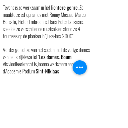
Tevens is ze werkzaam in het
lichtere genre
. Zo
maakte ze cd-opnames met Ronny Mosuse, Marco
Borsato, Pieter Embrechts, Hans Peter Janssens,
speelde ze verschillende musicals en stond ze 4
tournees op de planken in "Juke-box 2000".
Verder geniet ze van het spelen met de vurige dames
van het strijkkwartet "
Les dames. Boum!
Als vioolleerkracht is Joanna werkzaam aan
d'Academie Podium
Sint-Niklaas
Na een 5-jarige opleiding tot Europees Suzuki-
leerkracht richtte zij in 2016
"Vioolschool
Fiegeletje"
op waar kinderen vanaf 3 jaar aan een
speels en creatief vioolavontuur kunnen beginnen.