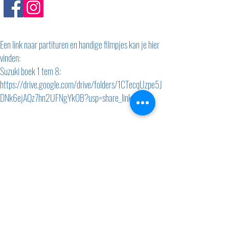
Een link naar partituren en handige filmpjes kan je hier
vinden:
Suzuki boek 1 tem 8:
https://drive.google.com/drive/folders/1CTecqUzpe5J
DNk6ejAQz7hn2UFNgYkOB?usp=share_link
Filmpjes boek 2:
Filmpjes boek 5:
https://drive.google.com/drive/folders/1-
01dU9iH5hWaqj5iVxA2Z4A5-6cXlo1s?
usp=share_link